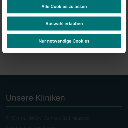
Station G3
(kardiologischer Schwerpunkt)
Alle Cookies zulassen
Tel. 036458 5-41255
Station H2
(rhytmologischer Schwerpunkt)
Auswahl erlauben
Tel. 036458 5-41252
Station G2
(herzchirurgischer Schwerpunkt)
Nur notwendige Cookies
Tel. 036458 5-41152
Unsere Kliniken
RHÖN-KLINIKUM Campus Bad Neustadt
Klinikum Frankfurt (Oder)