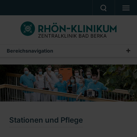
UNSERE KLINIK
PATIENTEN & ANGEHÖRIGE
UNSERE MEDIZIN
Bereichsnavigation
Herzzentrum
BERUF & KARRIERE
Willkommen
PRESSE, VERANSTALTUNGEN, FILME
Notfallanmeldung
Ein Unternehmen der RHÖN-KLINIKUM AG
Kontakt
Unser Team
Pflegeprofis | Das Voting
Stationen und Pflege
Sprechstunden & Zweitmeinung