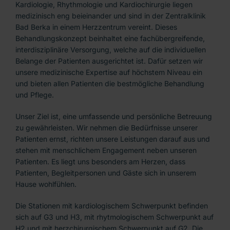
Krankheitsbilder & Behandlungsverfahren
Kardiologie, Rhythmologie und Kardiochirurgie liegen
medizinisch eng beieinander und sind in der Zentralklinik
Herzsportübungen
Bad Berka in einem Herzzentrum vereint. Dieses
Behandlungskonzept beinhaltet eine fachübergreifende,
Fragen & Antworten
interdisziplinäre Versorgung, welche auf die individuellen
Belange der Patienten ausgerichtet ist. Dafür setzen wir
Stationen und Pflege
unsere medizinische Expertise auf höchstem Niveau ein
und bieten allen Patienten die bestmögliche Behandlung
Unsere Herzbotschafter
und Pflege.
Filme & Podcasts
Unser Ziel ist, eine umfassende und persönliche Betreuung
zu gewährleisten. Wir nehmen die Bedürfnisse unserer
Patienten ernst, richten unsere Leistungen darauf aus und
stehen mit menschlichem Engagement neben unseren
Patienten. Es liegt uns besonders am Herzen, dass
Patienten, Begleitpersonen und Gäste sich in unserem
Hause wohlfühlen.
Die Stationen mit kardiologischem Schwerpunkt befinden
sich auf G3 und H3, mit rhytmologischem Schwerpunkt auf
H2 und mit herzchirurgischem Schwerpunkt auf G2. Die