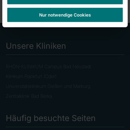
Nur notwendige Cookies
Unsere Kliniken
RHÖN-KLINIKUM Campus Bad Neustadt
Klinikum Frankfurt (Oder)
Universitätsklinikum Gießen und Marburg
Zentralklinik Bad Berka
Häufig besuchte Seiten