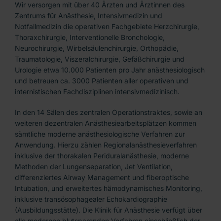
Informationen für Ärzte
Wir versorgen mit über 40 Ärzten und Ärztinnen des
Zentrums für Anästhesie, Intensivmedizin und
Notfallmedizin die operativen Fachgebiete Herzchirurgie,
Thoraxchirurgie, Interventionelle Bronchologie,
Neurochirurgie, Wirbelsäulenchirurgie, Orthopädie,
Traumatologie, Viszeralchirurgie, Gefäßchirurgie und
Urologie etwa 10.000 Patienten pro Jahr anästhesiologisch
und betreuen ca. 3000 Patienten aller operativen und
internistischen Fachdisziplinen intensivmedizinisch.
In den 14 Sälen des zentralen Operationstraktes, sowie an
weiteren dezentralen Anästhesiearbeitsplätzen kommen
sämtliche moderne anästhesiologische Verfahren zur
Anwendung. Hierzu zählen Regionalanästhesieverfahren
inklusive der thorakalen Periduralanästhesie, moderne
Methoden der Lungenseparation, Jet Ventilation,
differenziertes Airway Management und fiberoptische
Intubation, und erweitertes hämodynamisches Monitoring,
inklusive transösophagealer Echokardiographie
(Ausbildungsstätte). Die Klinik für Anästhesie verfügt über
alle modernen blutsparenden Verfahren einschließlich der