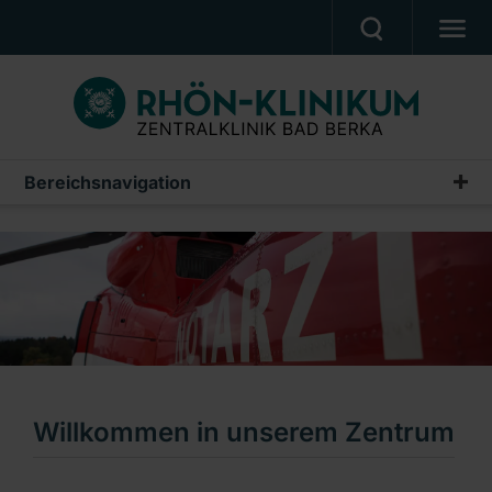
UNSERE KLINIK
PATIENTEN & ANGEHÖRIGE
UNSERE MEDIZIN
Bereichsnavigation
Zentrum für Anästhesie, Intensiv- und Notfallmedizin
BERUF & KARRIERE
Willkommen
PRESSE, VERANSTALTUNGEN, FILME
Unsere Mitarbeiter & Kontakte
Ein Unternehmen der RHÖN-KLINIKUM AG
ACLS Trainingszentrum
Organspende
Informationen für Patienten
Willkommen in unserem Zentrum
Informationen für Besucher