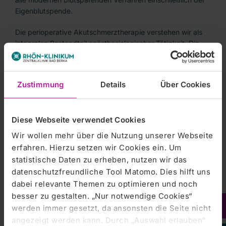
Eigenblutspende.
Die perioperative Akutschmerztherapie verstehen wir als
integralen Bestandteil anästhesiologischer Tätigkeit. Die
Betreuung postoperativer Patienten auf unserer
Intermediate Care Station bietet die Möglichkeit
suffizienter Schmerztherapie bei engmaschigem
Zustimmung
Details
Über Cookies
Monitoring.
Die interdisziplinäre Intensivstation mit derzeit bis zu 40
Diese Webseite verwendet Cookies
Beatmungsbetten steht unter fachlicher und
organisatorischer Leitung des Zentrums für Anästhesie,
Wir wollen mehr über die Nutzung unserer Webseite
Intensivmedizin und Notfallmedizin und betreut in enger
erfahren. Hierzu setzen wir Cookies ein. Um
Zusammenarbeit mit den chirurgischen und konservativen
statistische Daten zu erheben, nutzen wir das
Fachabteilungen schwerstkranke Patienten aller operativen
datenschutzfreundliche Tool Matomo. Dies hilft uns
und internistischen Fachdisziplinen. Weitere 44 operative
dabei relevante Themen zu optimieren und noch
Intermediate Care Betten erlauben ein abgestuftes
besser zu gestalten. „Nur notwendige Cookies“
Therapiekonzept. Es kommen alle
werden immer gesetzt, da ansonsten die Seite nicht
Organunterstützungsverfahren (kontinuierliche
Nierenersatztherapie inkl. Genius-System, IABP, PECLA,
angezeigt werden kann. Durch „Auswahl erlauben“