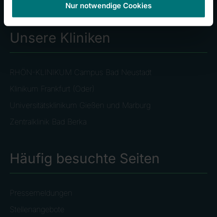
Nur notwendige Cookies
Unsere Kliniken
RHÖN-KLINIKUM Campus Bad Neustadt
Klinikum Frankfurt (Oder)
Universitätsklinikum Gießen und Marburg
Zentralklinik Bad Berka
Häufig besuchte Seiten
Pressemeldungen
Stellenangebote