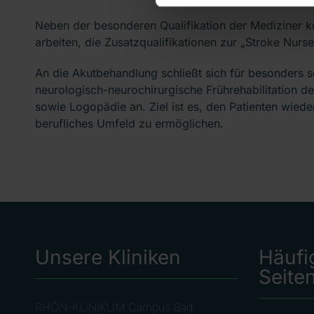
Neben der besonderen Qualifikation der Mediziner kö
arbeiten, die Zusatzqualifikationen zur „Stroke Nurs
An die Akutbehandlung schließt sich für besonders s
neurologisch-neurochirurgische Frührehabilitation de
sowie Logopädie an. Ziel ist es, den Patienten wiede
berufliches Umfeld zu ermöglichen.
Unsere Kliniken
Häufi
Seite
RHÖN-KLINIKUM Campus Bad