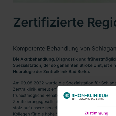
Zertifizierte Reg
Kompetente Behandlung von Schlagan
Die Akutbehandlung, Diagnostik und frühestmögliche
Spezialstation, der so genannten Stroke Unit, ist ei
Neurologie der Zentralklinik Bad Berka.
Am 09.08.2022 wurde die Spezialstation für Schlagan
Zentralklinik erneut erfolgreich zertifiziert. Die vie
frühestmögliche Rehabilitation von Schlaganfallpatie
Zertifizierungsgesellschaft InterCert (TÜV) und die 
stolz auf unsere neuerlich zertifizierte Stroke Unit.
Zustimmung
Kollegen für die hohe Versorgungsqualität“, so der C