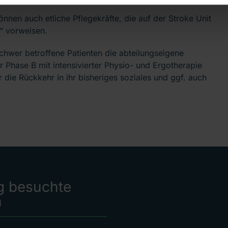
nnen auch etliche Pflegekräfte, die auf der Stroke Unit
e“ vorweisen.
chwer betroffene Patienten die abteilungseigene
r Phase B mit intensivierter Physio- und Ergotherapie
r die Rückkehr in ihr bisheriges soziales und ggf. auch
g besuchte
n