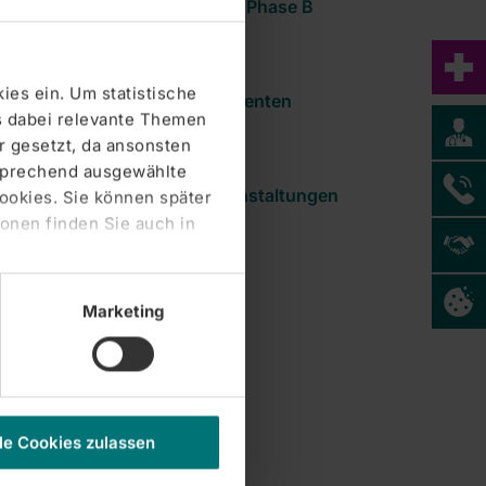
Frührehabilitation der Phase B
ies ein. Um statistische
Informationen für Patienten
s dabei relevante Themen
 gesetzt, da ansonsten
tsprechend ausgewählte
Weiterbildung & Veranstaltungen
Cookies. Sie können später
Zentralklinik Bad Berka GmbH
onen finden Sie auch in
Filme & Podcasts
Marketing
le Cookies zulassen