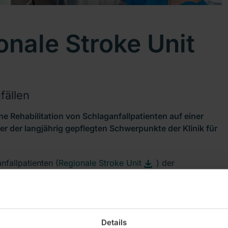
ionale Stroke Unit
fällen
 Rehabilitation von Schlaganfallpatienten auf einer
ner der langjährig gepflegten Schwerpunkte der Klinik für
fallpatienten (
Regionale Stroke Unit
) der
r Betten-Station für die Akutbehandlung, Diagnostik und
nten erhielt die Auszeichnung durch die
Deutsche Schlaganfallgesellschaft (DSG). „Wir sind sehr
 Es ist eine Auszeichnung für unsere Kolleginnen und
Details
hefarzt der Klinik für Neurologie, PD Dr. Albrecht Kunze.