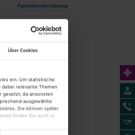
Patientenrekrutierung
Über Cookies
ies ein. Um statistische
s dabei relevante Themen
 gesetzt, da ansonsten
tsprechend ausgewählte
Cookies. Sie können später
Zentralklinik Bad Berka GmbH
onen finden Sie auch in