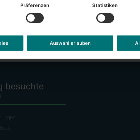
Präferenzen
Statistiken
kies
Auswahl erlauben
Al
g besuchte
n
dungen
ebote