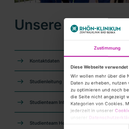
Unsere Mitarbeit
Zustimmung
Kontaktdaten
Diese Webseite verwendet
Wir wollen mehr über die 
Studienleitung
Daten zu erheben, nutzen 
zu optimieren und noch be
die Seite nicht angezeigt
Studienteam Interdisziplinär
Kategorien von Cookies. Mi
jederzeit in unserer
Cooki
unserer
Datenschutzerklä
Studienteam Herzzentrum
Einwilligungsauswahl