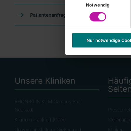
Notwendig
Patientenanfragen
Nur notwendige Coo
Unsere Kliniken
Häufi
Seite
RHÖN-KLINIKUM Campus Bad
Neustadt
Pressemel
Klinikum Frankfurt (Oder)
Stellenang
Universitätsklinikum Gießen und
Kliniken