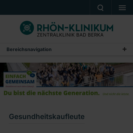
UNSERE KLINIK
PATIENTEN & ANGEHÖRIGE
UNSERE MEDIZIN
Bereichsnavigation
Ausbildung
BERUF & KARRIERE
Pflegefachkraft
PRESSE, VERANSTALTUNGEN, FILME
Pflegestudium
Ein Unternehmen der RHÖN-KLINIKUM AG
Krankenpflegehelfer
Gesundheitskaufleute
Fachkraft für Lagerlogistik
Gesundheitskaufleute
Medizinischer Fachangestellter (MFA)