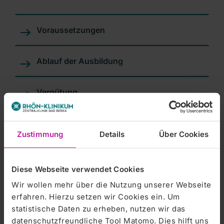
Medizinischer Technologe für Funktionsdiagnostik (MTF)
Medizinischer Technologe für Radiologie (MTR)
Voraussetzungen
Medizinischer Technologe für Laboratoriumsanalytik (MTL)
Ablauf der Ausbildung
Operationstechnische Assistenz (OTA)
Anästhesietechnische Assistenz (ATA)
Vergütung
Berufsaussichten
Zustimmung
Details
Über Cookies
Weiterbildungsmöglichkeiten
Diese Webseite verwendet Cookies
Wir wollen mehr über die Nutzung unserer Webseite
erfahren. Hierzu setzen wir Cookies ein. Um
NÄCHSTER AUSBILDUNGSBEGINN:
statistische Daten zu erheben, nutzen wir das
2027
datenschutzfreundliche Tool Matomo. Dies hilft uns