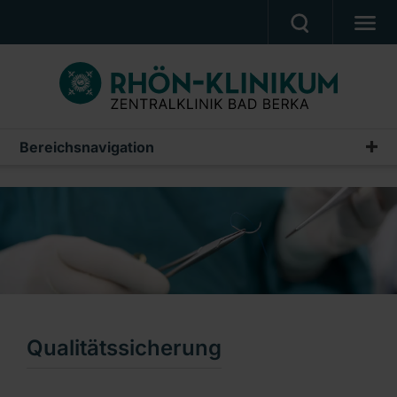
UNSERE KLINIK
PATIENTEN & ANGEHÖRIGE
UNSERE MEDIZIN
Bereichsnavigation
Informationen für Ärzte & Studierende
BERUF & KARRIERE
Qualitätssicherung
PRESSE, VERANSTALTUNGEN, FILME
Lehre & Forschung
Ein Unternehmen der RHÖN-KLINIKUM AG
Qualitätssicherung