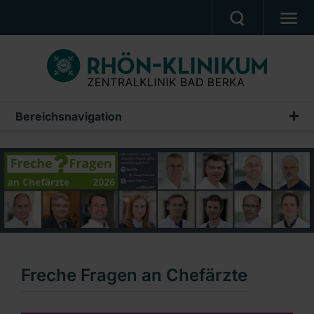
UNSERE KLINIK
PATIENTEN & ANGEHÖRIGE
UNSERE MEDIZIN
Bereichsnavigation
Presse, Veranstaltungen, Filme
BERUF & KARRIERE
Pressemeldungen
PRESSE, VERANSTALTUNGEN, FILME
Veranstaltungen
Ein Unternehmen der RHÖN-KLINIKUM AG
Publikationen
Freche Fragen an Chefärzte 2026
Freche Fragen an Chefärzte 2025
Freche Fragen an Chefärzte
Freche Fragen an Chefärzte 2024