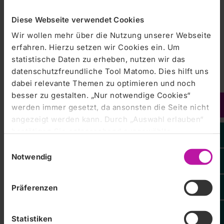
andere Beschwerden
Diese Webseite verwendet Cookies
30. Juli: Krebserkrankungen im Fokus
Wir wollen mehr über die Nutzung unserer Webseite
erfahren. Hierzu setzen wir Cookies ein. Um
statistische Daten zu erheben, nutzen wir das
27. August: Alzheimer Erkrankung
datenschutzfreundliche Tool Matomo. Dies hilft uns
dabei relevante Themen zu optimieren und noch
besser zu gestalten. „Nur notwendige Cookies“
24. September: Aortenklappenstenose,
werden immer gesetzt, da ansonsten die Seite nicht
Mitralklappeninsuffizienz & Co.
angezeigt werden kann. Durch „Auswahl erlauben“
bestätigen Sie entsprechend ausgewählte
29. Oktober: Schlafmedizin
Kategorien von Cookies. Mit „Alle Cookies zulassen“
Einwilligungsauswahl
erlauben Sie alle eingesetzten Cookies. Sie können
Notwendig
später jederzeit in unserer
Cookie-Erklärung
Ihre
26. November: Notfälle in der
Zentralklinik Bad Berka GmbH
Einstellungen anpassen. Weitere Informationen
Thoraxchirurgie
Präferenzen
finden Sie auch in unserer
Datenschutzerklärung
.
Sondereditionen & Videopodcasts 2026
Statistiken