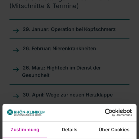
(Mitschnitte & Termine)
29. Januar: Operation bei Kopfschmerz
26. Februar: Nierenkrankheiten
26. März: Hightech im Dienst der
Gesundheit
30. April: Wege zur neuen Herzklappe
28. Mai: Gelbsucht
Zustimmung
Details
Über Cookies
25. Juni: Refluxkrankheit, Sodbrennen und