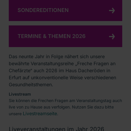
Freche Fragen an Chefärzte 2023
SONDEREDITIONEN
Freche Fragen an Chefärzte 2022
Freche Fragen an Chefärzte 2021
TERMINE & THEMEN 2026
Freche Fragen an Chefärzte 2020
Freche Fragen an Pflegekräfte
Das neunte Jahr in Folge nähert sich unsere
Freche Fragen an Azubis
bewährte Veranstaltungsreihe „Freche Fragen an
Chefärzte“ auch 2026 im Haus Dacheröden in
Filme
Erfurt auf unkonventionelle Weise verschiedenen
Gesundheitsthemen.
Ansprechpartnerin
Livestream
Sie können die Frechen Fragen am Veranstaltungstag auch
live von zu Hause aus verfolgen. Nutzen Sie dazu bitte
Livestreamseite
unsere
.
Liveveranstaltungen im Jahr 2026