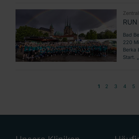
Zentra
RUN 
Bad Be
220 Mi
Berka 
Start. 
1
2
3
4
5