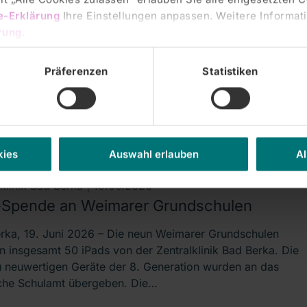
e-Erklärung
Ihre Einstellungen anpassen. Weitere Informati
lklinik Bad Berka |
23.06.2026
rung
.
e und Medikamente – schwere Folgen
eiden
Präferenzen
Statistiken
rka, 23. Juni 2026 --- Menschen mit chronischen
kungen, die Arzneimittel einnehmen, müssen bei hohen
emperaturen besonders vorsichtig sein. Dies rät die
othekerin der Zentralklinik Bad Berka, Dr.…
kies
Auswahl erlauben
Al
lklinik Bad Berka |
19.06.2026
-Spende an Weimarer Grundschulen
rka, 19. Juni 2026 – Die neun Weimarer Grundschulen
en insgesamt 50 iPads von der Zentralklinik Bad Berka. Die
 neuwertigen Geräte der 8. Generation wurden an das
iche Schulamt übergeben. Die…