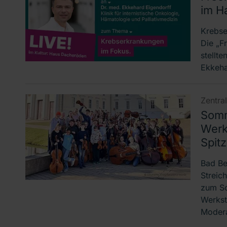
im H
Krebse
Die „F
stellt
Ekkeha
Zentra
Somm
Werk
Spit
Bad Be
Streich
zum So
Werkst
Moder