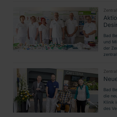
Zentra
Aktio
Desin
Bad Be
und Mi
der Ze
zentra
Zentra
Neue 
Bad Be
die neu
Klinik
des Ve