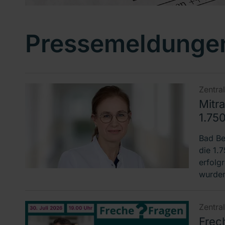
Pressemeldunge
Zentra
Mitra
1.75
Bad Be
die 1.
erfolg
wurden
Zentra
Frec