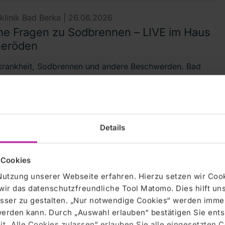
lklinik Bad Berka |
26.06.2026
he Fragen zu Sodbrennen – LIVE im Haus
eröden
krankheit, Sodbrennen und andere Beschwerden. Bad
Erfurt, 26. Juni 2026 --- Die „Frechen Fragen“ an
zte im Erfurter Haus Dacheröden beschäftigten sich in
 Monat mit dem Thema „Refluxkrankheit,…
Details
lklinik Bad Berka |
25.06.2026
e – auch auf Salz kommt es an
 Cookies
rka, 25. Juni 2026 --- Viel trinken, Sonne meiden, nicht
Nutzung unserer Webseite erfahren. Hierzu setzen wir Cook
strengen – die allgemeingültigen Tipps für die heißen
wir das datenschutzfreundliche Tool Matomo. Dies hilft un
ennt jeder. Der Chefarzt des Interdisziplinären
sser zu gestalten. „Nur notwendige Cookies“ werden immer
lzentrums der Zentralklinik Bad…
 werden kann. Durch „Auswahl erlauben“ bestätigen Sie en
t „Alle Cookies zulassen“ erlauben Sie alle eingesetzten 