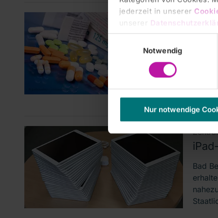
jederzeit in unserer
Cooki
Zentra
unserer
Datenschutzerklä
Hitz
Einwilligungsauswahl
verm
Notwendig
Bad Be
Erkran
Außent
Chefap
Nur notwendige Coo
Zentra
iPad
Bad Be
erhalt
nahezu
Staatl