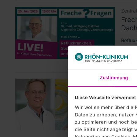
Zentra
Frec
Dach
Reflux
Berka/
Chefär
diesem
Zustimmung
Zentra
Hitz
Diese Webseite verwendet
Bad Be
Wir wollen mehr über die 
überan
Daten zu erheben, nutzen 
Tage k
zu optimieren und noch be
Notfal
die Seite nicht angezeigt
Kategorien von Cookies. Mi