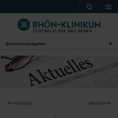
UNSERE KLINIK
PATIENTEN & ANGEHÖRIGE
UNSERE MEDIZIN
Bereichsnavigation
Pressemeldungen
BERUF & KARRIERE
Archiv
PRESSE, VERANSTALTUNGEN, FILME
Ein Unternehmen der RHÖN-KLINIKUM AG
Vorherige
Nächste