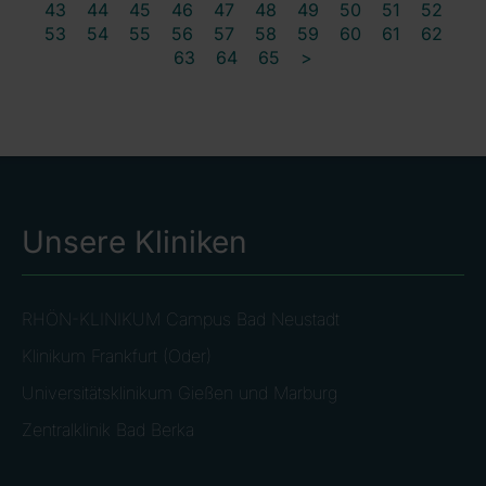
43
44
45
46
47
48
49
50
51
52
53
54
55
56
57
58
59
60
61
62
63
64
65
>
Unsere Kliniken
RHÖN-KLINIKUM Campus Bad Neustadt
Klinikum Frankfurt (Oder)
Universitätsklinikum Gießen und Marburg
Zentralklinik Bad Berka