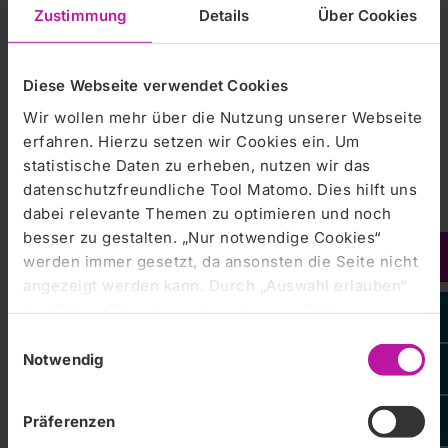
Chefarzt des Interdisziplinären Notfallzentrums der
Zustimmung
Details
Über Cookies
Zentralklinik,…
Diese Webseite verwendet Cookies
Zentralklinik Bad Berka |
06.02.2023
Wir wollen mehr über die Nutzung unserer Webseite
Vortragsreihe im Coudray-Haus mit
erfahren. Hierzu setzen wir Cookies ein. Um
Chefärzten der Zentralklinik
statistische Daten zu erheben, nutzen wir das
datenschutzfreundliche Tool Matomo. Dies hilft uns
Bad Berka, 06. Februar 2023 --- Die Zentralklinik und die
Stadt Bad Berka bieten in diesem Jahr eine Vortragsreihe
dabei relevante Themen zu optimieren und noch
zu fünf Gesundheitsthemen. Den Auftakt bestreitet am 9.
besser zu gestalten. „Nur notwendige Cookies“
Februar der Chefarzt der Klinik für Nephrologie…
werden immer gesetzt, da ansonsten die Seite nicht
angezeigt werden kann. Durch „Auswahl erlauben“
bestätigen Sie entsprechend ausgewählte
Zentralklinik Bad Berka |
27.01.2023
Kategorien von Cookies. Mit „Alle Cookies zulassen“
Einwilligungsauswahl
Einziger Thüringer Fortbildungsstandort
erlauben Sie alle eingesetzten Cookies. Sie können
Notwendig
Junge Kardiologie 2023
später jederzeit in unserer
Cookie-Erklärung
Ihre
Zentralklinik Bad Berka GmbH
Einstellungen anpassen. Weitere Informationen
Bad Berka, 27. Januar 2023 --- Die Klinik für Kardiologie
Präferenzen
finden Sie auch in unserer
Datenschutzerklärung
.
des Herzzentrums der Zentralklinik wurde als