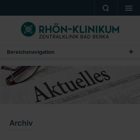
UNSERE KLINIK
PATIENTEN & ANGEHÖRIGE
UNSERE MEDIZIN
Bereichsnavigation
Pressemeldungen
BERUF & KARRIERE
Archiv
PRESSE, VERANSTALTUNGEN, FILME
Ein Unternehmen der RHÖN-KLINIKUM AG
Archiv