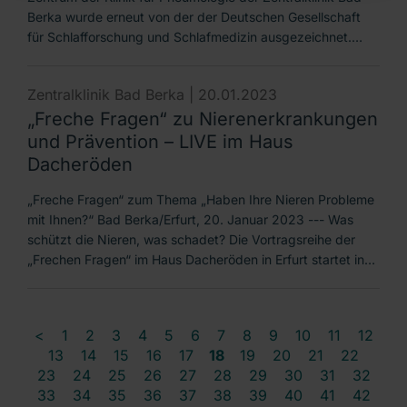
Berka wurde erneut von der der Deutschen Gesellschaft
für Schlafforschung und Schlafmedizin ausgezeichnet.…
Zentralklinik Bad Berka |
20.01.2023
„Freche Fragen“ zu Nierenerkrankungen
und Prävention – LIVE im Haus
Dacheröden
„Freche Fragen“ zum Thema „Haben Ihre Nieren Probleme
mit Ihnen?“ Bad Berka/Erfurt, 20. Januar 2023 --- Was
schützt die Nieren, was schadet? Die Vortragsreihe der
„Frechen Fragen“ im Haus Dacheröden in Erfurt startet in…
<
1
2
3
4
5
6
7
8
9
10
11
12
13
14
15
16
17
18
19
20
21
22
23
24
25
26
27
28
29
30
31
32
33
34
35
36
37
38
39
40
41
42