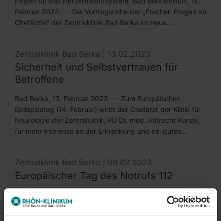
Folgen für das Herzkreislaufsystem“ Bad Berka/Erfurt, 15.
Februar 2023 --- Die Vortragsreihe der „Frechen Fragen an
Chefärzte“ der Zentralklinik Bad Berka im Haus…
Zentralklinik Bad Berka |
13.02.2023
Sicherheit und Selbstvertrauen für
Betroffene
Bad Berka, 13. Februar 2023 --- Zum Europäischen
Epilepsietag (14. Februar) wirbt der Chefarzt der Klinik für
Neurologie der Zentralklinik, PD Dr. med. Albrecht Kunze,
für mehr Interesse an der Erkrankung und ein gutes…
Zentralklinik Bad Berka |
09.02.2023
Europäischer Tag des Notrufs 112
„Niemand kommt freiwillig und ohne Grund in die
Notaufnahme.“ Bad Berka, 9. Februar 2023 --- Zum
Europäischen Tag des Notrufs 112 (11. Februar) rät der