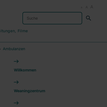
A
A
A
Suchen
altungen, Filme
Ambulanzen
Willkommen
Weaningzentrum