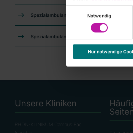
Einwilligungsauswahl
Spezialambulanz für Pulmonale Hypertonie
Notwendig
Spezialambulanz für Lungenemphysem
Nur notwendige Coo
Unsere Kliniken
Häufi
Seite
RHÖN-KLINIKUM Campus Bad
Neustadt
Pressemel