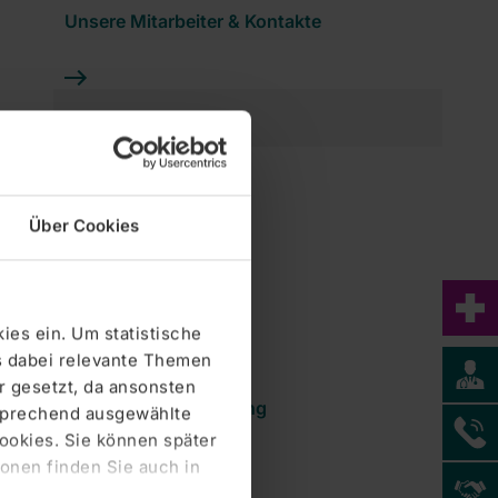
Unsere Mitarbeiter & Kontakte
Ambulanzen
Leistungsspektrum
Über Cookies
Atmungstherapeut
ies ein. Um statistische
s dabei relevante Themen
 gesetzt, da ansonsten
Fort- und Weiterbildung
tsprechend ausgewählte
Cookies. Sie können später
Zentralklinik Bad Berka GmbH
onen finden Sie auch in