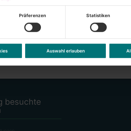
Präferenzen
Statistiken
kies
Auswahl erlauben
Al
g besuchte
n
dungen