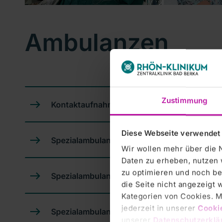
Ambulanzen
Zustimmung
Kontaktaufnahme & Terminvereinbarungen
Diese Webseite verwendet
Spezialambulanz für Interstitielle Lungener
Wir wollen mehr über die 
Daten zu erheben, nutzen 
zu optimieren und noch be
Spezialambulanz für schweres Asthma bronc
die Seite nicht angezeigt
Kategorien von Cookies. Mi
jederzeit in unserer
Cooki
Spezialambulanz für Mycobakterieninfektio
unserer
Datenschutzerklä