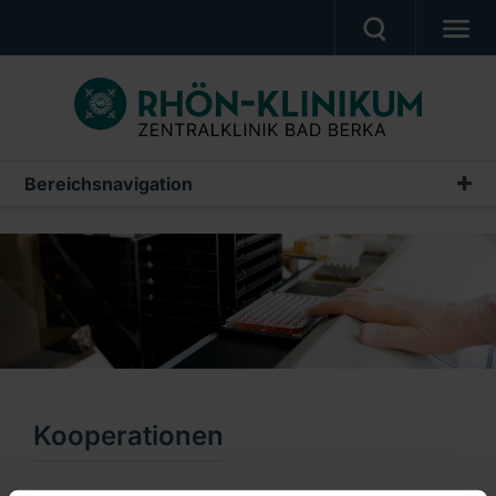
UNSERE KLINIK
PATIENTEN & ANGEHÖRIGE
UNSERE MEDIZIN
Bereichsnavigation
Abteilung für Labor- und Hygienemedizin
BERUF & KARRIERE
Willkommen
PRESSE, VERANSTALTUNGEN, FILME
Unsere Mitarbeiter & Kontakte
Ein Unternehmen der RHÖN-KLINIKUM AG
Leistungsspektrum
Kooperationen
Qualitätsmanagement
Kooperationen
Informationen für Patienten