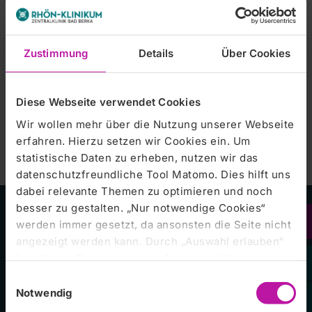
Informationen für Ärzte
Kooperationen bzw. intensive Kontakte bestehen zu:
Institut für Infektiologie & Pathobiologie Hufeland
Imagefilm – ganz persönlich
Klinikum GmbH Mühlhausen
Zustimmung
Details
Über Cookies
(Prof. Dr. M. Borg-von Zepelin)
LADR GmbH, Medizinisches Versorgungszentrum
Geesthacht
Diese Webseite verwendet Cookies
DRK Blutspendedienst NSTOB
Wir wollen mehr über die Nutzung unserer Webseite
erfahren. Hierzu setzen wir Cookies ein. Um
statistische Daten zu erheben, nutzen wir das
datenschutzfreundliche Tool Matomo. Dies hilft uns
dabei relevante Themen zu optimieren und noch
besser zu gestalten. „Nur notwendige Cookies“
werden immer gesetzt, da ansonsten die Seite nicht
Unsere Kliniken
angezeigt werden kann. Durch „Auswahl erlauben“
bestätigen Sie entsprechend ausgewählte
Kategorien von Cookies. Mit „Alle Cookies zulassen“
Einwilligungsauswahl
RHÖN-KLINIKUM Campus Bad Neustadt
erlauben Sie alle eingesetzten Cookies. Sie können
Notwendig
später jederzeit in unserer
Cookie-Erklärung
Ihre