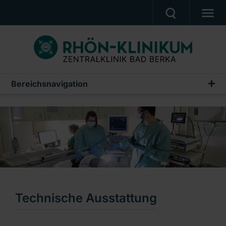
UNSERE KLINIK
PATIENTEN & ANGEHÖRIGE
UNSERE MEDIZIN
Bereichsnavigation
Klinik für Innere Medizin/Gastroenterologie und
BERUF & KARRIERE
Endokrinologie
PRESSE, VERANSTALTUNGEN, FILME
Willkommen
Ein Unternehmen der RHÖN-KLINIKUM AG
Unsere Mitarbeiter & Kontakte
Leistungsspektrum
Technische Ausstattung
Technische Ausstattung
Patienteninformationen