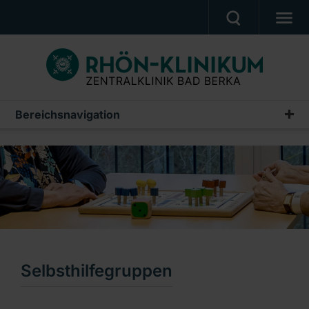
UNSERE KLINIK
PATIENTEN & ANGEHÖRIGE
UNSERE MEDIZIN
Bereichsnavigation
Informationen für Patienten
BERUF & KARRIERE
Stationen und Pflege
PRESSE, VERANSTALTUNGEN, FILME
Notfallversorgung
Ein Unternehmen der RHÖN-KLINIKUM AG
Selbsthilfegruppen
Medizinische Informationen
Selbsthilfegruppen