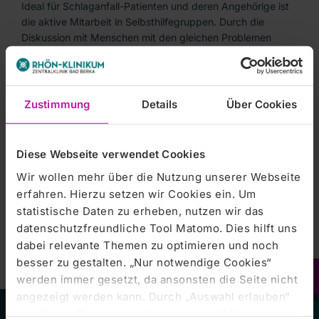
Ideal für Schlaganfall-Patienten und deren Angehörige ist
die aktive Mitarbeit in Selbsthilfegruppen. Durch die
Diskussion mit Menschen mit den gleichen Problemen
entwickelt sich das Selbstbewusstsein. Darüber hinaus
bekommen Patienten in der Gruppe Tipps und Anregungen
für die bessere Bewältigung des Alltags. Betroffene
machen sich in diesen Gruppen gegenseitig Mut und
Zustimmung
Details
Über Cookies
unternehmen etwas gemeinsam. All dies hilft, im Alltag mit
den Auswirkungen eines Schlaganfalls zu leben.
Diese Webseite verwendet Cookies
Viele Schlaganfall-Selbsthilfegruppen arbeiten mit der
Wir wollen mehr über die Nutzung unserer Webseite
Stiftung Deutsche Schlaganfall-Hilfe zusammen. Dort gibt
Mehr
erfahren. Hierzu setzen wir Cookies ein. Um
es auch eine Adressliste der Selbsthilfegruppen. [
erfahren ...
statistische Daten zu erheben, nutzen wir das
]
datenschutzfreundliche Tool Matomo. Dies hilft uns
dabei relevante Themen zu optimieren und noch
besser zu gestalten. „Nur notwendige Cookies“
werden immer gesetzt, da ansonsten die Seite nicht
angezeigt werden kann. Durch „Auswahl erlauben“
bestätigen Sie entsprechend ausgewählte