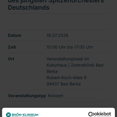
des jüngsten Spitzenorchesters
Deutschlands
Datum
18.07.2026
Zeit
15:00 Uhr
bis
17:00 Uhr
Ort
Veranstaltungssaal im
Kulturhaus | Zentralklinik Bad
Berka
Robert-Koch-Allee 9
99437 Bad Berka
Veranstaltungstyp
Konzert
Details