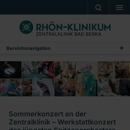
UNSERE KLINIK
PATIENTEN & ANGEHÖRIGE
UNSERE MEDIZIN
Bereichsnavigation
Aktuelle Veranstaltungen
BERUF & KARRIERE
PRESSE, VERANSTALTUNGEN, FILME
Ein Unternehmen der RHÖN-KLINIKUM AG
Sommerkonzert an der
Zentralklinik – Werkstattkonzert