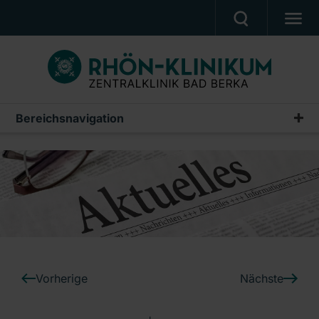
UNSERE KLINIK
PATIENTEN & ANGEHÖRIGE
UNSERE MEDIZIN
Bereichsnavigation
Pressemeldungen
BERUF & KARRIERE
Archiv
PRESSE, VERANSTALTUNGEN, FILME
Ein Unternehmen der RHÖN-KLINIKUM AG
Vorherige
Nächste