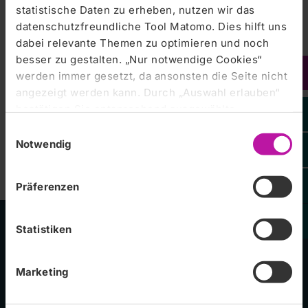
statistische Daten zu erheben, nutzen wir das
abrufbar.
datenschutzfreundliche Tool Matomo. Dies hilft uns
dabei relevante Themen zu optimieren und noch
besser zu gestalten. „Nur notwendige Cookies“
werden immer gesetzt, da ansonsten die Seite nicht
angezeigt werden kann. Durch „Auswahl erlauben“
bestätigen Sie entsprechend ausgewählte
Kategorien von Cookies. Mit „Alle Cookies zulassen“
Einwilligungsauswahl
erlauben Sie alle eingesetzten Cookies. Sie können
Notwendig
später jederzeit in unserer
Cookie-Erklärung
Ihre
Zentralklinik Bad Berka GmbH
Einstellungen anpassen. Weitere Informationen
Präferenzen
finden Sie auch in unserer
Datenschutzerklärung
.
Statistiken
Unsere Kliniken
Marketing
RHÖN-KLINIKUM Campus Bad Neustadt