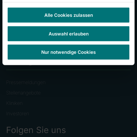
RHÖN-KLINIKUM Campus Bad Neustadt
Alle Cookies zulassen
Klinikum Frankfurt (Oder)
Universitätsklinikum Gießen und Marburg
Auswahl erlauben
Zentralklinik Bad Berka
Nur notwendige Cookies
Häufig besuchte Seiten
Pressemeldungen
Stellenangebote
Kliniken
Investoren
Folgen Sie uns