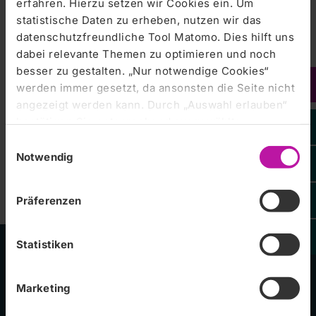
erfahren. Hierzu setzen wir Cookies ein. Um
Veranstaltungen, Filme > Podcast Freche Fragen
statistische Daten zu erheben, nutzen wir das
abrufbar.
datenschutzfreundliche Tool Matomo. Dies hilft uns
dabei relevante Themen zu optimieren und noch
besser zu gestalten. „Nur notwendige Cookies“
werden immer gesetzt, da ansonsten die Seite nicht
angezeigt werden kann. Durch „Auswahl erlauben“
bestätigen Sie entsprechend ausgewählte
Kategorien von Cookies. Mit „Alle Cookies zulassen“
Einwilligungsauswahl
erlauben Sie alle eingesetzten Cookies. Sie können
Notwendig
später jederzeit in unserer
Cookie-Erklärung
Ihre
Zentralklinik Bad Berka GmbH
Einstellungen anpassen. Weitere Informationen
Präferenzen
finden Sie auch in unserer
Datenschutzerklärung
.
Statistiken
Unsere Kliniken
Marketing