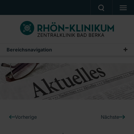
UNSERE KLINIK
PATIENTEN & ANGEHÖRIGE
UNSERE MEDIZIN
Bereichsnavigation
Pressemeldungen
BERUF & KARRIERE
Archiv
PRESSE, VERANSTALTUNGEN, FILME
Ein Unternehmen der RHÖN-KLINIKUM AG
Vorherige
Nächste