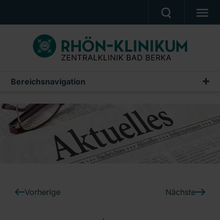
UNSERE KLINIK
PATIENTEN & ANGEHÖRIGE
UNSERE MEDIZIN
Bereichsnavigation
Pressemeldungen
BERUF & KARRIERE
Archiv
PRESSE, VERANSTALTUNGEN, FILME
Ein Unternehmen der RHÖN-KLINIKUM AG
Vorherige
Nächste