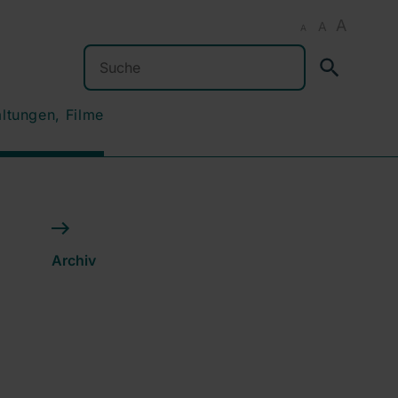
A
A
A
Suchen
altungen, Filme
Archiv