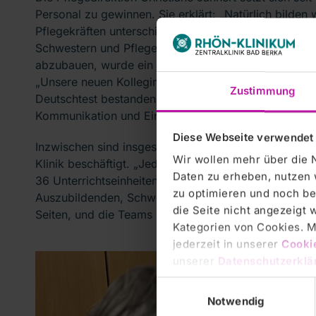
Personal zu gewinnen. Sie erklärt: „Natürlich bilde
Pflegekräften unterschiedliche Arbeitszeitmodelle un
Schwestern und Pfleger wäre es schwer möglich, un
abzubauen, wurde ein Lexikon für die Klinik mit pfle
„Unsere neuen Kolleginnen und Kollegen reisen mit m
Zustimmung
Deutschtest bestanden. Dennoch möchten wir durch z
Kommunikation und Einarbeitung zu verbessern sowie
Diese Webseite verwendet
Inzwischen sind insgesamt 40 Auszubildende aus zeh
Wir wollen mehr über die 
Klinik beschäftigt. „Jede internationale Pflegefachkra
Daten zu erheben, nutzen 
36 Unterrichtseinheiten. Wir haben eine engagierte D
zu optimieren und noch be
Auszubildenden, Schwestern und Pflegern arbeitet. D
die Seite nicht angezeigt
Seiten, und die Teams können erfolgreich zusammenw
Kategorien von Cookies. Mi
jederzeit in unserer
Cooki
unserer
Datenschutzerklä
Einwilligungsauswahl
Notwendig