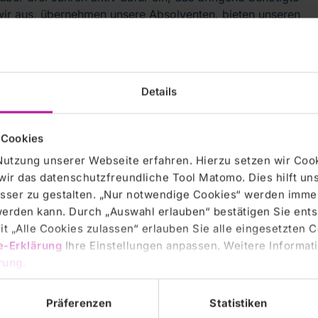
n wir aus, übernehmen unsere Absolventen, bieten unseren
d auch viele Zusatzleistungen an, aber ohne internationale
sere Patienten zu versorgen.“ Um Sprachbarrieren
gerischen Artikeln entwickelt und Kurse angeboten.
indestens B1 an, viele haben aber auch bereits den B2-
Details
usätzlichen Unterricht dazu beitragen, die
 die Integration zu beschleunigen.“
 Cookies
n Nationen und 50 Pflegekräfte aus 14 Nationen in der
Nutzung unserer Webseite erfahren. Hierzu setzen wir Cook
ft erhält direkt nach der Einreise einen Deutschkurs mit
wir das datenschutzfreundliche Tool Matomo. Dies hilft un
eutschlehrerin, die in kleinen Gruppen mit unseren
sser zu gestalten. „Nur notwendige Cookies“ werden immer
adurch erreichen wir ein besseres Verständnis auf allen
 werden kann. Durch „Auswahl erlauben“ bestätigen Sie en
achsen“, so Sebastian Schiel, Migrationsbeauftragter.
t „Alle Cookies zulassen“ erlauben Sie alle eingesetzten 
e-Erklärung
Ihre Einstellungen anpassen. Weitere Informati
rung
.
Präferenzen
Statistiken