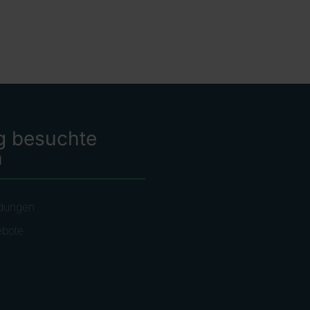
g besuchte
n
dungen
ebote