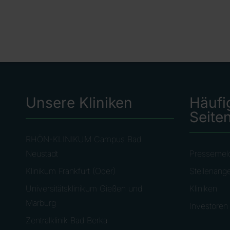
Unsere Kliniken
Häufi
Seite
RHÖN-KLINIKUM Campus Bad
Neustadt
Pressemel
Klinikum Frankfurt (Oder)
Stellenang
Universitätsklinikum Gießen und
Kliniken
Marburg
Investoren
Zentralklinik Bad Berka