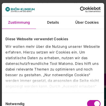
der neuen Station, die in den vergangenen Monaten
speziell für diese Patienten umgebaut und beispielsweise
mit neuen rollstuhlgerechten Bädern ausgestattet wurde.
Zustimmung
Details
Über Cookies
„In Thüringen gibt es hinsichtlich der Rehabilitation von
betagten Menschen mit typischen Alterserkrankungen
aktuell noch eine große Versorgungslücke. Unsere Klinik
Diese Webseite verwendet Cookies
will diesen Notstand für den Bereich Mittelthüringen
abmildern. Ich denke, dass sich eine Gesellschaft auch
Wir wollen mehr über die Nutzung unserer Webseite
daran messen lassen muss, wie sie mit hilfsbedürftigen
erfahren. Hierzu setzen wir Cookies ein. Um
älteren Menschen umgeht. Wir hoffen, möglichst viele
statistische Daten zu erheben, nutzen wir das
Patienten mit geriatrischem Rehabilitationsbedarf
datenschutzfreundliche Tool Matomo. Dies hilft uns
weiterversorgen zu können“, erklärt Dr. Urs Aisenpreis,
dabei relevante Themen zu optimieren und noch
Leitender Arzt der geriatrischen Rehabilitationsklinik.
besser zu gestalten. „Nur notwendige Cookies“
werden immer gesetzt, da ansonsten die Seite nicht
angezeigt werden kann. Durch „Auswahl erlauben“
bestätigen Sie entsprechend ausgewählte
Kategorien von Cookies. Mit „Alle Cookies zulassen“
Einwilligungsauswahl
erlauben Sie alle eingesetzten Cookies. Sie können
Notwendig