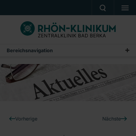
UNSERE KLINIK
PATIENTEN & ANGEHÖRIGE
UNSERE MEDIZIN
Bereichsnavigation
Pressemeldungen
BERUF & KARRIERE
Archiv
PRESSE, VERANSTALTUNGEN, FILME
Ein Unternehmen der RHÖN-KLINIKUM AG
Vorherige
Nächste