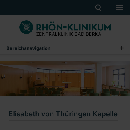
UNSERE KLINIK
PATIENTEN & ANGEHÖRIGE
UNSERE MEDIZIN
Bereichsnavigation
Seelsorge
BERUF & KARRIERE
Rufbereitschaft der Seelsorge
PRESSE, VERANSTALTUNGEN, FILME
Gottesdienste & Musiken
Ein Unternehmen der RHÖN-KLINIKUM AG
Elisabeth von Thüringen Kapelle
Elisabeth von Thüringen Kapelle