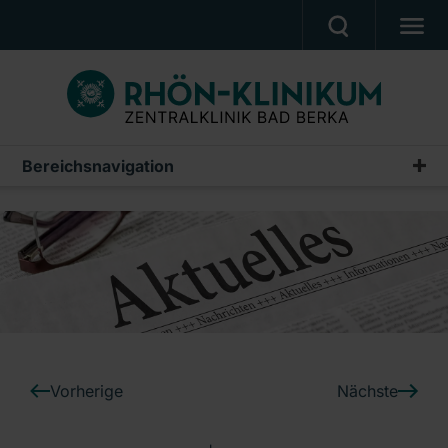
UNSERE KLINIK
PATIENTEN & ANGEHÖRIGE
UNSERE MEDIZIN
Bereichsnavigation
Pressemeldungen
BERUF & KARRIERE
Archiv
PRESSE, VERANSTALTUNGEN, FILME
Ein Unternehmen der RHÖN-KLINIKUM AG
Vorherige
Nächste