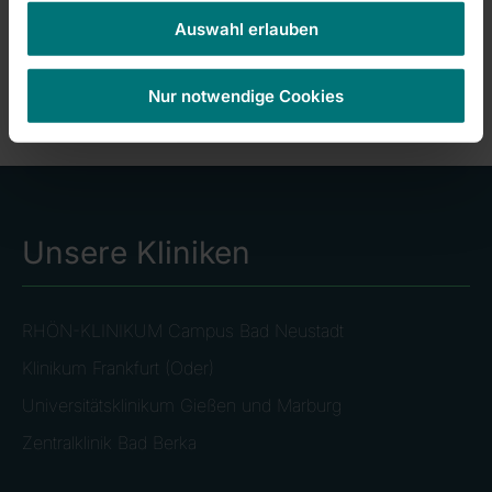
Kerstin Haase, Dr. Sacha Mann, Peggy Höhne und
Auswahl erlauben
Mahmoud Otabashi (v.l.n.r.)
Nur notwendige Cookies
Unsere Kliniken
RHÖN-KLINIKUM Campus Bad Neustadt
Klinikum Frankfurt (Oder)
Universitätsklinikum Gießen und Marburg
Zentralklinik Bad Berka