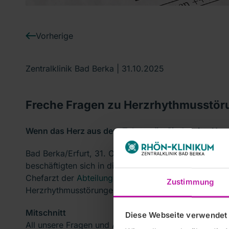
Vorherige
Zentralklinik Bad Berka |
31.10.2025
Freche Fragen zu Herzrhythmusstör
Wenn das Herz aus dem Takt gerät. Sind meine He
Bad Berka/Erfurt, 31. Oktober 2025 --- Die „Freche
beschäftigten sich in dieser Woche mit Herzrhythmus
Chefarzt der
Abteilung Rhythmologie mit invasiver E
Zustimmung
Herzrhythmusstörungen ungefährlich sind.
Mitschnitt
Diese Webseite verwendet
All unsere Fragen und Antworten der Veranstaltung g