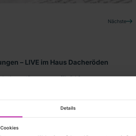
Nächste
ungen – LIVE im Haus Dacheröden
rzrhythmusstörungen ungefährlich?
n Fragen“ an Chefärzte im Erfurter Haus Dacheröden
störungen. Der Vortrag von Prof. Dr. Christoph Geller,
lektrophysiologie
, ging der Frage nach, ob und wann
Details
 Cookies
ibt's im
Live-Mitschnitt (Video)
.