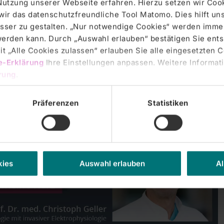
Nutzung unserer Webseite erfahren. Hierzu setzen wir Cook
wir das datenschutzfreundliche Tool Matomo. Dies hilft un
sser zu gestalten. „Nur notwendige Cookies“ werden immer
anstaltungen, u. a. zu Herz- und Gefäßerkrankungen
 werden kann. Durch „Auswahl erlauben“ bestätigen Sie en
t „Alle Cookies zulassen“ erlauben Sie alle eingesetzten 
e-Erklärung
Ihre Einstellungen anpassen. Weitere Informati
rung
.
schnitte und/oder Podcasts hier auf der Webseite unter
agen
zu finden.
Präferenzen
Statistiken
kies
Auswahl erlauben
Al