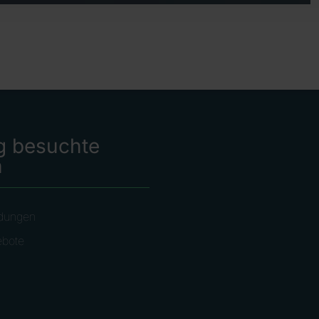
g besuchte
n
dungen
ebote