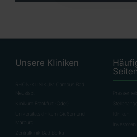
Unsere Kliniken
Häufi
Seite
RHÖN-KLINIKUM Campus Bad
Neustadt
Pressemel
Klinikum Frankfurt (Oder)
Stellenang
Universitätsklinikum Gießen und
Kliniken
Marburg
Investoren
Zentralklinik Bad Berka