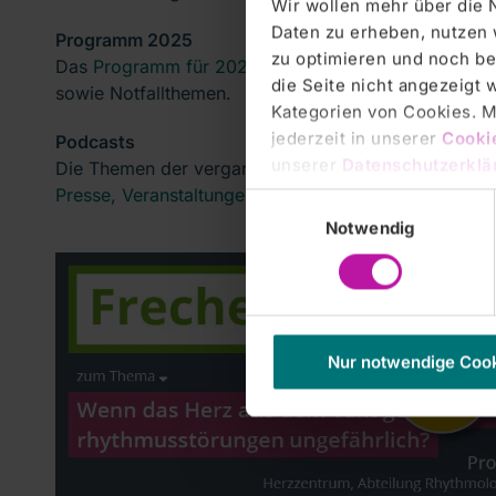
Wir wollen mehr über die 
Daten zu erheben, nutzen 
Programm 2025
zu optimieren und noch be
Das
Programm für 2025
umfasst 11 reguläre Ver
die Seite nicht angezeigt
sowie Notfallthemen.
Kategorien von Cookies. Mi
jederzeit in unserer
Cooki
Podcasts
unserer
Datenschutzerklä
Die Themen der vergangenen Jahre sind als Videomit
Presse, Veranstaltungen, Filme > Podcast Freche Fr
Einwilligungsauswahl
Notwendig
Nur notwendige Coo