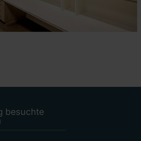
g besuchte
n