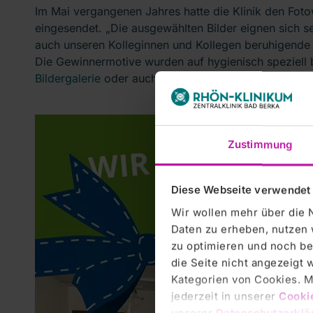
Im Mai vergangenen Jahres hatte die Klinik den Fot
eingesendet. „Die ausgewählten Bilder eignen sich s
auch unseren Kolleginnen und Kollegen beruhigende v
Die Gewinnermotive wurden auf hygienisch speziell b
Bildergalerie
oder auch als
Filmzusammenschnitt
zu 
Zustimmung
Diese Webseite verwendet
Wir wollen mehr über die 
Daten zu erheben, nutzen 
zu optimieren und noch be
die Seite nicht angezeigt
Kategorien von Cookies. Mi
jederzeit in unserer
Cooki
unserer
Datenschutzerklä