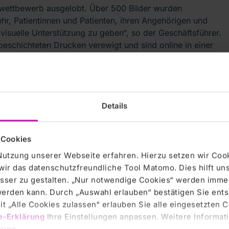
owettbewerb ausgelobt. Über 500 Bilder wurden
ehr, Patientinnen und Patienten, ihren Angehörigen und
isuelle Unterstützung zu geben“, so der Geschäftsführer.
eschichteten Drucken verewigt und sind online in einer
sehen.
Details
 Cookies
Nutzung unserer Webseite erfahren. Hierzu setzen wir Cook
wir das datenschutzfreundliche Tool Matomo. Dies hilft un
sser zu gestalten. „Nur notwendige Cookies“ werden immer
 werden kann. Durch „Auswahl erlauben“ bestätigen Sie en
t „Alle Cookies zulassen“ erlauben Sie alle eingesetzten 
e-Erklärung
Ihre Einstellungen anpassen. Weitere Informati
rung
.