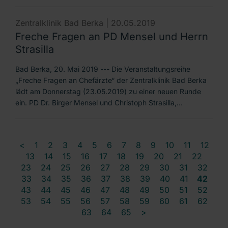
Zentralklinik Bad Berka |
20.05.2019
Freche Fragen an PD Mensel und Herrn
Strasilla
Bad Berka, 20. Mai 2019 --- Die Veranstaltungsreihe
„Freche Fragen an Chefärzte“ der Zentralklinik Bad Berka
lädt am Donnerstag (23.05.2019) zu einer neuen Runde
ein. PD Dr. Birger Mensel und Christoph Strasilla,…
<
1
2
3
4
5
6
7
8
9
10
11
12
13
14
15
16
17
18
19
20
21
22
23
24
25
26
27
28
29
30
31
32
33
34
35
36
37
38
39
40
41
42
43
44
45
46
47
48
49
50
51
52
53
54
55
56
57
58
59
60
61
62
63
64
65
>