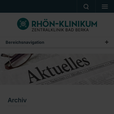
UNSERE KLINIK
PATIENTEN & ANGEHÖRIGE
UNSERE MEDIZIN
Bereichsnavigation
Pressemeldungen
BERUF & KARRIERE
Archiv
PRESSE, VERANSTALTUNGEN, FILME
Ein Unternehmen der RHÖN-KLINIKUM AG
Archiv