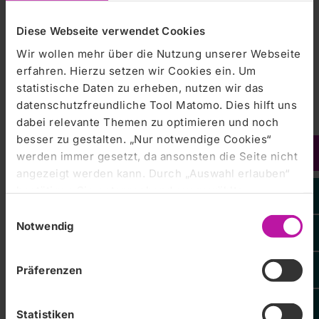
Station für die Akutbehandlung, Diagnostik und…
Diese Webseite verwendet Cookies
Wir wollen mehr über die Nutzung unserer Webseite
Zentralklinik Bad Berka |
03.06.2019
erfahren. Hierzu setzen wir Cookies ein. Um
„Aktionstag gegen den Schmerz“
statistische Daten zu erheben, nutzen wir das
Chronische Schmerzen verhindern
datenschutzfreundliche Tool Matomo. Dies hilft uns
dabei relevante Themen zu optimieren und noch
besser zu gestalten. „Nur notwendige Cookies“
werden immer gesetzt, da ansonsten die Seite nicht
angezeigt werden kann. Durch „Auswahl erlauben“
bestätigen Sie entsprechend ausgewählte
Kategorien von Cookies. Mit „Alle Cookies zulassen“
Zentralklinik Bad Berka |
03.06.2019
Einwilligungsauswahl
erlauben Sie alle eingesetzten Cookies. Sie können
20 Jahre Welthirntumortag
Notwendig
später jederzeit in unserer
Cookie-Erklärung
Ihre
Zentralklinik Bad Berka GmbH
Ausstellung über seltene Tumor-Art
Einstellungen anpassen. Weitere Informationen
Präferenzen
finden Sie auch in unserer
Datenschutzerklärung
.
Statistiken