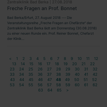
Zentralklinik Bad Berka |
27.08.2018
Freche Fragen an Prof. Bonnet
Bad Berka/Erfurt, 27. August 2018 --- Die
Veranstaltungsreihe „Freche Fragen an Chefärzte“ der
Zentralklinik Bad Berka lädt am Donnerstag (30.08.2018)
zu einer neuen Runde ein. Prof. Reiner Bonnet, Chefarzt
der Klinik…
<
1
2
3
4
5
6
7
8
9
10
11
12
13
14
15
16
17
18
19
20
21
22
23
24
25
26
27
28
29
30
31
32
33
34
35
36
37
38
39
40
41
42
43
44
45
46
47
48
49
50
51
52
53
54
55
56
57
58
59
60
61
62
63
64
65
>