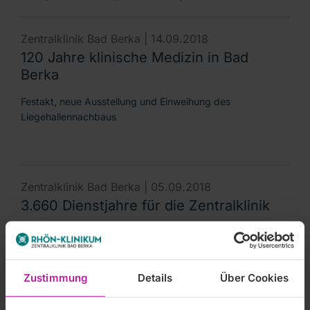
Zentralklinik Bad Berka |
14.09.2018
120 Jahre klinische Medizin in Bad
Berka
Festakt, neue Ausstellung und Einweihung des
Liegehallennachbaus
Zentralklinik Bad Berka |
05.09.2018
3.660 Dienstjahre für die Zentralklinik
141 Zentralklinikerinnen und Zentralkliniker feierten
Betriebsjubiläen
Zustimmung
Details
Über Cookies