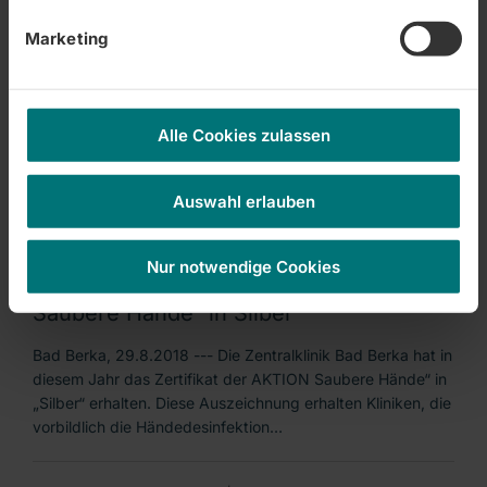
Zentralklinik Bad Berka |
01.09.2018
Marketing
Vorbildliches Organspende-Engagement
Zentralklinik erhält Auszeichnung
Alle Cookies zulassen
Auswahl erlauben
Zentralklinik Bad Berka |
29.08.2018
Nur notwendige Cookies
Zentralklinik erhält Zertifikat „AKTION
Saubere Hände“ in Silber
Bad Berka, 29.8.2018 --- Die Zentralklinik Bad Berka hat in
diesem Jahr das Zertifikat der AKTION Saubere Hände“ in
„Silber“ erhalten. Diese Auszeichnung erhalten Kliniken, die
vorbildlich die Händedesinfektion…