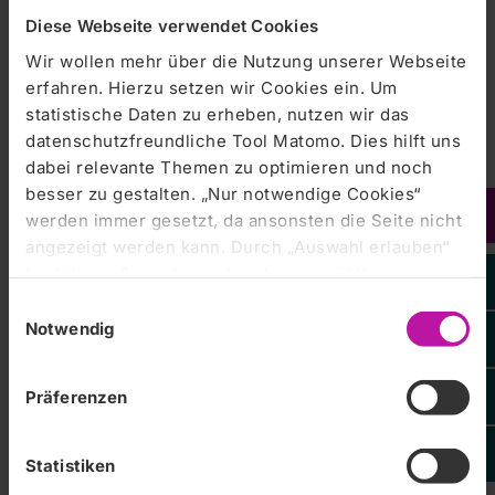
Diese Webseite verwendet Cookies
Zentralklinik Bad Berka |
05.09.2018
Wir wollen mehr über die Nutzung unserer Webseite
Rekord-Ausbildungsstart
erfahren. Hierzu setzen wir Cookies ein. Um
44 neue Azubis an der Zentralklinik Bad Berka
statistische Daten zu erheben, nutzen wir das
datenschutzfreundliche Tool Matomo. Dies hilft uns
dabei relevante Themen zu optimieren und noch
besser zu gestalten. „Nur notwendige Cookies“
werden immer gesetzt, da ansonsten die Seite nicht
angezeigt werden kann. Durch „Auswahl erlauben“
bestätigen Sie entsprechend ausgewählte
Zentralklinik Bad Berka |
04.09.2018
Kategorien von Cookies. Mit „Alle Cookies zulassen“
Mehr Training, mehr Mobilität –
Einwilligungsauswahl
erlauben Sie alle eingesetzten Cookies. Sie können
Notwendig
interessierte Rollstuhlfahrer gesucht
später jederzeit in unserer
Cookie-Erklärung
Ihre
Zentralklinik Bad Berka GmbH
Bad Berka, 4. September 2018 --- Die Zentralklinik Bad
Einstellungen anpassen. Weitere Informationen
Präferenzen
Berka beteiligt sich an einem Projekt für mehr Mobilität von
finden Sie auch in unserer
Datenschutzerklärung
.
Rollstuhlfahrern. Ziel ist es, den Betroffenen eine bessere
Mobilität und damit auch größere Chancen zur…
Statistiken