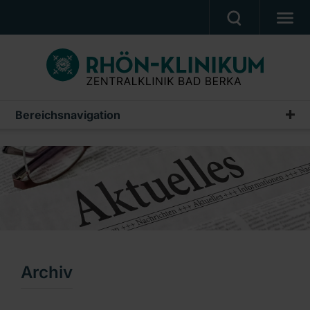
UNSERE KLINIK
PATIENTEN & ANGEHÖRIGE
UNSERE MEDIZIN
Bereichsnavigation
Pressemeldungen
BERUF & KARRIERE
Archiv
PRESSE, VERANSTALTUNGEN, FILME
Ein Unternehmen der RHÖN-KLINIKUM AG
Archiv