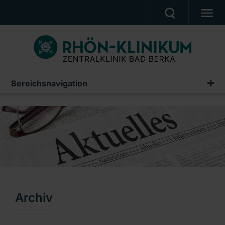
UNSERE KLINIK
PATIENTEN & ANGEHÖRIGE
UNSERE MEDIZIN
Bereichsnavigation
Pressemeldungen
BERUF & KARRIERE
Archiv
PRESSE, VERANSTALTUNGEN, FILME
Ein Unternehmen der RHÖN-KLINIKUM AG
Archiv