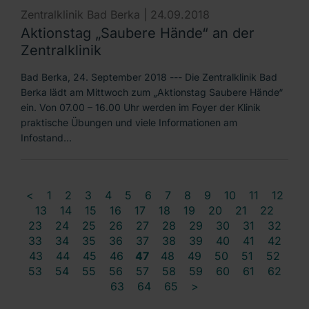
Zentralklinik Bad Berka |
24.09.2018
Aktionstag „Saubere Hände“ an der
Zentralklinik
Bad Berka, 24. September 2018 --- Die Zentralklinik Bad
Berka lädt am Mittwoch zum „Aktionstag Saubere Hände“
ein. Von 07.00 – 16.00 Uhr werden im Foyer der Klinik
praktische Übungen und viele Informationen am
Infostand…
<
1
2
3
4
5
6
7
8
9
10
11
12
13
14
15
16
17
18
19
20
21
22
23
24
25
26
27
28
29
30
31
32
33
34
35
36
37
38
39
40
41
42
43
44
45
46
47
48
49
50
51
52
53
54
55
56
57
58
59
60
61
62
63
64
65
>