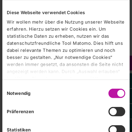
Diese Webseite verwendet Cookies
Zentralklinik Bad Berka |
01.10.2018
Wir wollen mehr über die Nutzung unserer Webseite
Neue Chefärztin in der Kardiologie
erfahren. Hierzu setzen wir Cookies ein. Um
statistische Daten zu erheben, nutzen wir das
Bad Berka, 1. Oktober 2018 --- Prof. Dr. med. Julinda
datenschutzfreundliche Tool Matomo. Dies hilft uns
Mehilli ist ab heute neue Chefärztin der Klinik für
Kardiologie an der Zentralklinik Bad Berka. Die Fachärztin
dabei relevante Themen zu optimieren und noch
für Innere Medizin und Kardiologie war bis zu ihrem…
besser zu gestalten. „Nur notwendige Cookies“
werden immer gesetzt, da ansonsten die Seite nicht
angezeigt werden kann. Durch „Auswahl erlauben“
bestätigen Sie entsprechend ausgewählte
Zentralklinik Bad Berka |
29.09.2018
Kategorien von Cookies. Mit „Alle Cookies zulassen“
Feuerwehrübung an der Zentralklinik
Einwilligungsauswahl
erlauben Sie alle eingesetzten Cookies. Sie können
Notwendig
später jederzeit in unserer
Cookie-Erklärung
Ihre
Dichter Rauch und Rettung von der Intensivstation
Zentralklinik Bad Berka GmbH
Einstellungen anpassen. Weitere Informationen
Präferenzen
finden Sie auch in unserer
Datenschutzerklärung
.
Statistiken