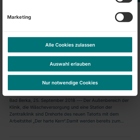
Zentralklinik Bad Berka |
26.09.2018
Marketing
Auszeichnung als Weaningzentrum
Bad Berka, 26. September 2018 --- Die Klinik für
Pneumologie der Zentralklinik Bad Berka ist erneut als
Alle Cookies zulassen
Weaningszentrum zertifiziert worden. Die Deutsche
Gesellschaft für Pneumologie und Beatmungsmedizin e.V.
(DGP)…
Auswahl erlauben
Zentralklinik Bad Berka |
25.09.2018
Nur notwendige Cookies
Tatort-Dreh an der Zentralklinik
Bad Berka, 25. September 2018 --- Der Außenbereich der
Klinik, die Wäscheversorgung und eine Station der
Zentralklinik sind Drehorte des neuen Tatorts mit dem
Arbeitstitel „Der harte Kern“.Damit werden bereits zum…