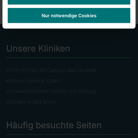
Nur notwendige Cookies
Unsere Kliniken
RHÖN-KLINIKUM Campus Bad Neustadt
Klinikum Frankfurt (Oder)
Universitätsklinikum Gießen und Marburg
Zentralklinik Bad Berka
Häufig besuchte Seiten